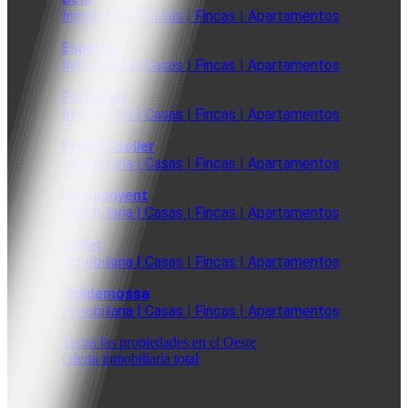
Inmobiliaria | Casas | Fincas | Apartamentos
Esporles
Inmobiliaria | Casas | Fincas | Apartamentos
Fornalutx
Inmobiliaria | Casas | Fincas | Apartamentos
Puerto Soller
Inmobiliaria | Casas | Fincas | Apartamentos
Puigpunyent
Inmobiliaria | Casas | Fincas | Apartamentos
Soller
Inmobiliaria | Casas | Fincas | Apartamentos
Valldemossa
Inmobiliaria | Casas | Fincas | Apartamentos
Todas las propiedades en el Oeste
Oferta inmobiliaria total