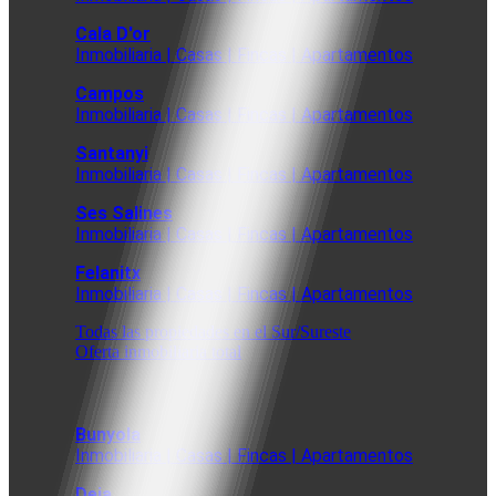
Cala D'or
Inmobiliaria | Casas | Fincas | Apartamentos
Campos
Inmobiliaria | Casas | Fincas | Apartamentos
Santanyi
Inmobiliaria | Casas | Fincas | Apartamentos
Ses Salines
Inmobiliaria | Casas | Fincas | Apartamentos
Felanitx
Inmobiliaria | Casas | Fincas | Apartamentos
Todas las propiedades en el Sur/Sureste
Oferta inmobiliaria total
Bunyola
Inmobiliaria | Casas | Fincas | Apartamentos
Deia