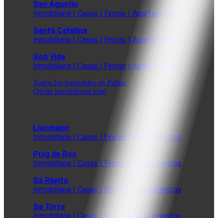
San Agustin
Inmobiliaria | Casas | Fincas | Apartamentos
Santa Catalina
Inmobiliaria | Casas | Fincas | Apartamentos
Son Vida
Inmobiliaria | Casas | Fincas | Apartamentos
Todos los inmuebles en Palma
Oferta inmobiliaria total
Llucmajor
Inmobiliaria | Casas | Fincas | Apartamentos
Puig de Ros
Inmobiliaria | Casas | Fincas | Apartamentos
Sa Rapita
Inmobiliaria | Casas | Fincas | Apartamentos
Sa Torre
Inmobiliaria | Casas | Fincas | Apartamentos