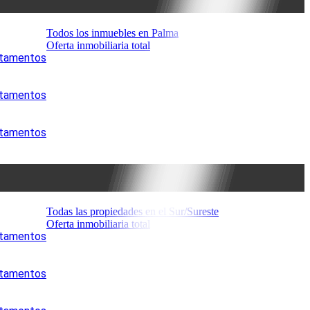
Todos los inmuebles en Palma
Oferta inmobiliaria total
artamentos
artamentos
artamentos
Todas las propiedades en el Sur/Sureste
Oferta inmobiliaria total
artamentos
artamentos