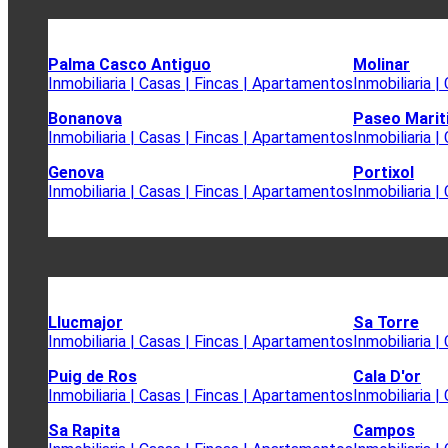
Palma Casco Antiguo
Molinar
Inmobiliaria | Casas | Fincas | Apartamentos
Inmobiliaria 
Bonanova
Paseo Mari
Inmobiliaria | Casas | Fincas | Apartamentos
Inmobiliaria 
Genova
Portixol
Inmobiliaria | Casas | Fincas | Apartamentos
Inmobiliaria 
Llucmajor
Sa Torre
Inmobiliaria | Casas | Fincas | Apartamentos
Inmobiliaria 
Puig de Ros
Cala D'or
Inmobiliaria | Casas | Fincas | Apartamentos
Inmobiliaria 
Sa Rapita
Campos