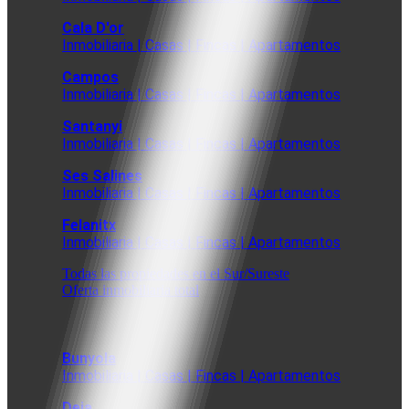
Cala D'or
Inmobiliaria | Casas | Fincas | Apartamentos
Campos
Inmobiliaria | Casas | Fincas | Apartamentos
Santanyi
Inmobiliaria | Casas | Fincas | Apartamentos
Ses Salines
Inmobiliaria | Casas | Fincas | Apartamentos
Felanitx
Inmobiliaria | Casas | Fincas | Apartamentos
Todas las propiedades en el Sur/Sureste
Oferta inmobiliaria total
Bunyola
Inmobiliaria | Casas | Fincas | Apartamentos
Deia