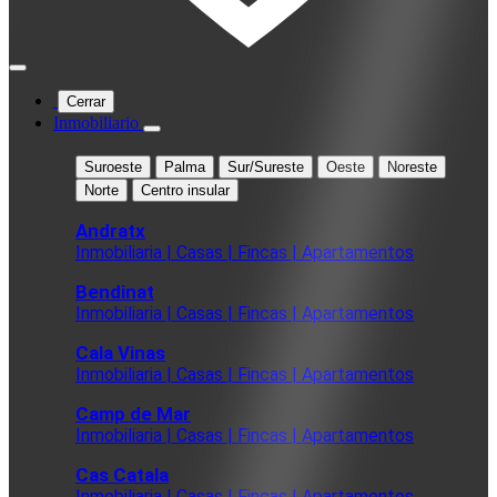
Cerrar
Inmobiliario
Suroeste
Palma
Sur/Sureste
Oeste
Noreste
Norte
Centro insular
Andratx
Inmobiliaria | Casas | Fincas | Apartamentos
Bendinat
Inmobiliaria | Casas | Fincas | Apartamentos
Cala Vinas
Inmobiliaria | Casas | Fincas | Apartamentos
Camp de Mar
Inmobiliaria | Casas | Fincas | Apartamentos
Cas Catala
Inmobiliaria | Casas | Fincas | Apartamentos