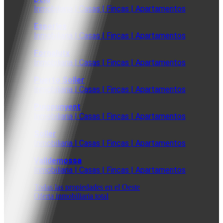
Inmobiliaria | Casas | Fincas | Apartamentos
Esporles
Inmobiliaria | Casas | Fincas | Apartamentos
Fornalutx
Inmobiliaria | Casas | Fincas | Apartamentos
Puerto Soller
Inmobiliaria | Casas | Fincas | Apartamentos
Puigpunyent
Inmobiliaria | Casas | Fincas | Apartamentos
Soller
Inmobiliaria | Casas | Fincas | Apartamentos
Valldemossa
Inmobiliaria | Casas | Fincas | Apartamentos
Todas las propiedades en el Oeste
Oferta inmobiliaria total