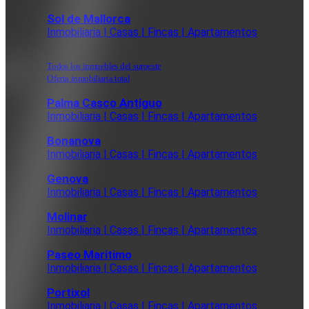
Sol de Mallorca
Inmobiliaria | Casas | Fincas | Apartamentos
Todos los inmuebles del suroeste
Oferta inmobiliaria total
Palma Casco Antiguo
Inmobiliaria | Casas | Fincas | Apartamentos
Bonanova
Inmobiliaria | Casas | Fincas | Apartamentos
Genova
Inmobiliaria | Casas | Fincas | Apartamentos
Molinar
Inmobiliaria | Casas | Fincas | Apartamentos
Paseo Maritimo
Inmobiliaria | Casas | Fincas | Apartamentos
Portixol
Inmobiliaria | Casas | Fincas | Apartamentos