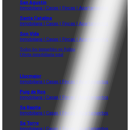
San Agustin
Inmobiliaria | Casas | Fincas | Apartamentos
Santa Catalina
Inmobiliaria | Casas | Fincas | Apartamentos
Son Vida
Inmobiliaria | Casas | Fincas | Apartamentos
Todos los inmuebles en Palma
Oferta inmobiliaria total
Llucmajor
Inmobiliaria | Casas | Fincas | Apartamentos
Puig de Ros
Inmobiliaria | Casas | Fincas | Apartamentos
Sa Rapita
Inmobiliaria | Casas | Fincas | Apartamentos
Sa Torre
Inmobiliaria | Casas | Fincas | Apartamentos