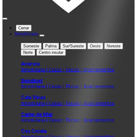
Cerrar
Inmobiliario
Suroeste
Palma
Sur/Sureste
Oeste
Noreste
Norte
Centro insular
Andratx
Inmobiliaria | Casas | Fincas | Apartamentos
Bendinat
Inmobiliaria | Casas | Fincas | Apartamentos
Cala Vinas
Inmobiliaria | Casas | Fincas | Apartamentos
Camp de Mar
Inmobiliaria | Casas | Fincas | Apartamentos
Cas Catala
Inmobiliaria | Casas | Fincas | Apartamentos