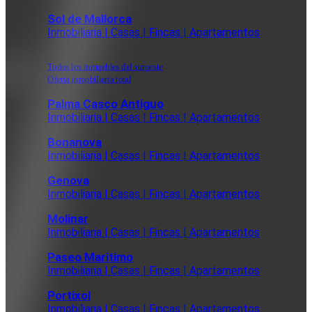
Sol de Mallorca
Inmobiliaria | Casas | Fincas | Apartamentos
Todos los inmuebles del suroeste
Oferta inmobiliaria total
Palma Casco Antiguo
Inmobiliaria | Casas | Fincas | Apartamentos
Bonanova
Inmobiliaria | Casas | Fincas | Apartamentos
Genova
Inmobiliaria | Casas | Fincas | Apartamentos
Molinar
Inmobiliaria | Casas | Fincas | Apartamentos
Paseo Maritimo
Inmobiliaria | Casas | Fincas | Apartamentos
Portixol
Inmobiliaria | Casas | Fincas | Apartamentos