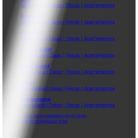
Inmobiliaria | Casas | Fincas | Apartamentos
Esporles
Inmobiliaria | Casas | Fincas | Apartamentos
Fornalutx
Inmobiliaria | Casas | Fincas | Apartamentos
Puerto Soller
Inmobiliaria | Casas | Fincas | Apartamentos
Puigpunyent
Inmobiliaria | Casas | Fincas | Apartamentos
Soller
Inmobiliaria | Casas | Fincas | Apartamentos
Valldemossa
Inmobiliaria | Casas | Fincas | Apartamentos
Todas las propiedades en el Oeste
Oferta inmobiliaria total