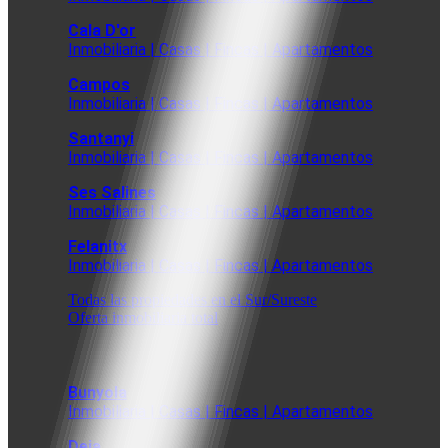
Cala D'or
Inmobiliaria | Casas | Fincas | Apartamentos
Campos
Inmobiliaria | Casas | Fincas | Apartamentos
Santanyi
Inmobiliaria | Casas | Fincas | Apartamentos
Ses Salines
Inmobiliaria | Casas | Fincas | Apartamentos
Felanitx
Inmobiliaria | Casas | Fincas | Apartamentos
Todas las propiedades en el Sur/Sureste
Oferta inmobiliaria total
Bunyola
Inmobiliaria | Casas | Fincas | Apartamentos
Deia