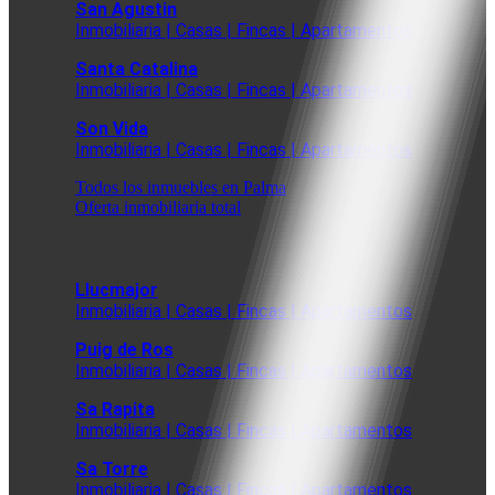
San Agustin
Inmobiliaria | Casas | Fincas | Apartamentos
Santa Catalina
Inmobiliaria | Casas | Fincas | Apartamentos
Son Vida
Inmobiliaria | Casas | Fincas | Apartamentos
Todos los inmuebles en Palma
Oferta inmobiliaria total
Llucmajor
Inmobiliaria | Casas | Fincas | Apartamentos
Puig de Ros
Inmobiliaria | Casas | Fincas | Apartamentos
Sa Rapita
Inmobiliaria | Casas | Fincas | Apartamentos
Sa Torre
Inmobiliaria | Casas | Fincas | Apartamentos