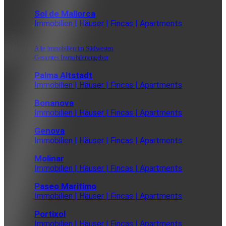
Sol de Mallorca
Immobilien | Häuser | Fincas | Apartments
Alle Immobilien im Südwesten
Gesamtes Immobilenangebot
Palma Altstadt
Immobilien | Häuser | Fincas | Apartments
Bonanova
Immobilien | Häuser | Fincas | Apartments
Genova
Immobilien | Häuser | Fincas | Apartments
Molinar
Immobilien | Häuser | Fincas | Apartments
Paseo Maritimo
Immobilien | Häuser | Fincas | Apartments
Portixol
Immobilien | Häuser | Fincas | Apartments