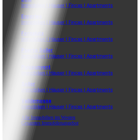
Immobilien | Häuser | Fincas | Apartments
Esporles
Immobilien | Häuser | Fincas | Apartments
Fornalutx
Immobilien | Häuser | Fincas | Apartments
Puerto Soller
Immobilien | Häuser | Fincas | Apartments
Puigpunyent
Immobilien | Häuser | Fincas | Apartments
Soller
Immobilien | Häuser | Fincas | Apartments
Valldemossa
Immobilien | Häuser | Fincas | Apartments
Alle Immobilien im Westen
Gesamtes Immobilenangebot