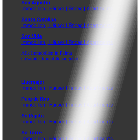
San Agustin
Immobilien | Häuser | Fincas | Apartments
Santa Catalina
Immobilien | Häuser | Fincas | Apartments
Son Vida
Immobilien | Häuser | Fincas | Apartments
Alle Immobilien in Palma
Gesamtes Immobilenangebot
Llucmajor
Immobilien | Häuser | Fincas | Apartments
Puig de Ros
Immobilien | Häuser | Fincas | Apartments
Sa Rapita
Immobilien | Häuser | Fincas | Apartments
Sa Torre
Immobilien | Häuser | Fincas | Apartments