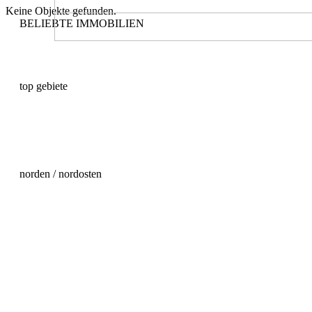
Keine Objekte gefunden.
BELIEBTE IMMOBILIEN
Immobilien auf Mallorca kaufen
Haus auf Mallorca kaufen
Villa auf Mallorca kaufen
Wohnung auf Mallorca kaufen
top gebiete
Palma Altstadt Immobilie kaufen
Son Vida Immobilie kaufen
Son Vida Grundstück kaufen
Andratx Immobilie kaufen
Santa Ponsa Immobilie kaufen
Santa Ponsa Grundstück kaufen
norden / nordosten
Immobilien Mallorca Norden
Arta Immobilie kaufen
Cala Ratjada Immobilie kaufen
Capdepera Immobilie kaufen
Escorca Immobilie kaufen
Felanitx Immobilie kaufen
Pollensa Immobilie kaufen
Port Alcudia Immobilie kaufen
Port Alcudia Grundstück kaufen
Porto Cristo Immobilie kaufen