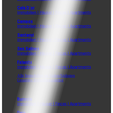
Cala D´or
Immobilien | Häuser | Fincas | Apartments
Campos
Immobilien | Häuser | Fincas | Apartments
Santanyi
Immobilien | Häuser | Fincas | Apartments
Ses Salines
Immobilien | Häuser | Fincas | Apartments
Felanitx
Immobilien | Häuser | Fincas | Apartments
Alle Immobilien im Süden/Südosten
Gesamtes Immobilenangebot
Bunyola
Immobilien | Häuser | Fincas | Apartments
Deia