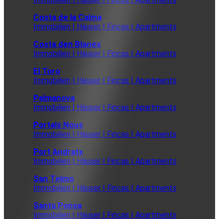
Costa de la Calma
Immobilien | Häuser | Fincas | Apartments
Costa den Blanes
Immobilien | Häuser | Fincas | Apartments
El Toro
Immobilien | Häuser | Fincas | Apartments
Palmanova
Immobilien | Häuser | Fincas | Apartments
Portals Nous
Immobilien | Häuser | Fincas | Apartments
Port Andratx
Immobilien | Häuser | Fincas | Apartments
San Telmo
Immobilien | Häuser | Fincas | Apartments
Santa Ponsa
Immobilien | Häuser | Fincas | Apartments