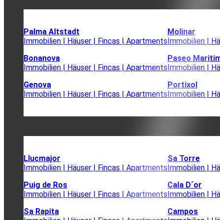
Palma Altstadt
Molinar
Immobilien | Häuser | Fincas | Apartments
Immobilien | H
Bonanova
Paseo Mariti
Immobilien | Häuser | Fincas | Apartments
Immobilien | H
Genova
Portixol
Immobilien | Häuser | Fincas | Apartments
Immobilien | H
Llucmajor
Sa Torre
Immobilien | Häuser | Fincas | Apartments
Immobilien | H
Puig de Ros
Cala D´or
Immobilien | Häuser | Fincas | Apartments
Immobilien | H
Sa Rapita
Campos