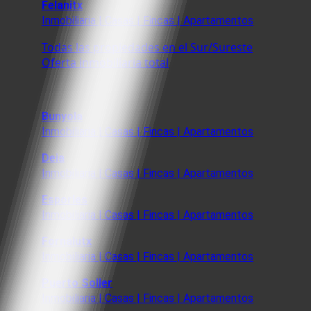
Felanitx
Inmobiliaria | Casas | Fincas | Apartamentos
Todas las propiedades en el Sur/Sureste
Oferta inmobiliaria total
Bunyola
Inmobiliaria | Casas | Fincas | Apartamentos
Deia
Inmobiliaria | Casas | Fincas | Apartamentos
Esporles
Inmobiliaria | Casas | Fincas | Apartamentos
Fornalutx
Inmobiliaria | Casas | Fincas | Apartamentos
Puerto Soller
Inmobiliaria | Casas | Fincas | Apartamentos