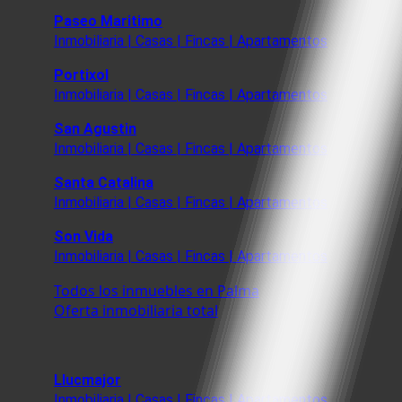
Paseo Maritimo
Inmobiliaria | Casas | Fincas | Apartamentos
Portixol
Inmobiliaria | Casas | Fincas | Apartamentos
San Agustin
Inmobiliaria | Casas | Fincas | Apartamentos
Santa Catalina
Inmobiliaria | Casas | Fincas | Apartamentos
Son Vida
Inmobiliaria | Casas | Fincas | Apartamentos
Todos los inmuebles en Palma
Oferta inmobiliaria total
Llucmajor
Inmobiliaria | Casas | Fincas | Apartamentos