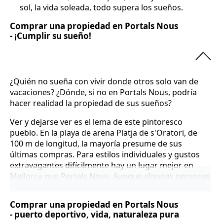
sol, la vida soleada, todo supera los sueños.
Comprar una propiedad en Portals Nous
- ¡Cumplir su sueño!
¿Quién no sueña con vivir donde otros solo van de
vacaciones? ¿Dónde, si no en Portals Nous, podría
hacer realidad la propiedad de sus sueños?
Ver y dejarse ver es el lema de este pintoresco
pueblo. En la playa de arena Platja de s'Oratori, de
100 m de longitud, la mayoría presume de sus
últimas compras. Para estilos individuales y gustos
extravagantes difícilmente hay un lugar mejor en
Mallorca que Portals Nous. Aunque algunas personas
prefieren mantenerse fuera de los focos y
simplemente disfrutar del sol, Portals Nous es el
Comprar una propiedad en Portals Nous
lugar donde hay que estar, el lugar donde comprar
- puerto deportivo, vida, naturaleza pura
una propiedad destacada.