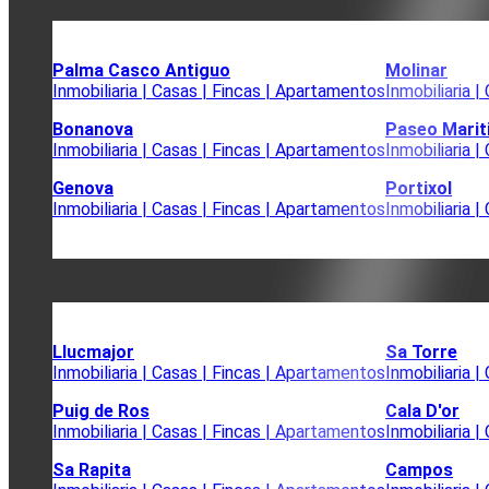
Palma Casco Antiguo
Molinar
Inmobiliaria | Casas | Fincas | Apartamentos
Inmobiliaria 
Bonanova
Paseo Mari
Inmobiliaria | Casas | Fincas | Apartamentos
Inmobiliaria 
Genova
Portixol
Inmobiliaria | Casas | Fincas | Apartamentos
Inmobiliaria 
Llucmajor
Sa Torre
Inmobiliaria | Casas | Fincas | Apartamentos
Inmobiliaria 
Puig de Ros
Cala D'or
Inmobiliaria | Casas | Fincas | Apartamentos
Inmobiliaria 
Sa Rapita
Campos