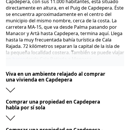
Capdepera, con sus 11.000 habitantes, está situado
directamente en altura, en el Puig de Capdepera. Éste
se encuentra aproximadamente en el centro del
municipio del mismo nombre, cerca de la costa. La
carretera MA-15, que va desde Palma pasando por
Manacor y Artà hasta Capdepera, termina aquí. Llega
hasta la muy frecuentada bahía turística de Cala
Rajada. 72 kilómetros separan la capital de la isla de
la pequeña localidad costera. También se puede viajar
en
barco
desde Cala Ratjada a Menorca.
Comprar una propiedad en Capdepera significa dejar
Viva en un ambiente relajado al comprar
que la infraestructura histórica del pueblo le guíe por
una vivienda en Capdepera
nuevos caminos. Las estrechas calles le dan la
oportunidad de explorar el pueblo a pie. Sin
embargo, buscará en vano plazas de aparcamiento
Comprar una propiedad en Capdepera
debido a la estrechez de la urbanización. Por ello, le
habla por sí sola
aconsejamos que aparque su coche en el centro del
pueblo.
Para mejorar las infraestructuras, Capdepera invirtió
Comprar una propiedad en Capdepera -