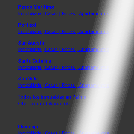
Paseo Maritimo
Inmobiliaria | Casas | Fincas | Apartamentos
Portixol
Inmobiliaria | Casas | Fincas | Apartamentos
San Agustin
Inmobiliaria | Casas | Fincas | Apartamentos
Santa Catalina
Inmobiliaria | Casas | Fincas | Apartamentos
Son Vida
Inmobiliaria | Casas | Fincas | Apartamentos
Todos los inmuebles en Palma
Oferta inmobiliaria total
Llucmajor
Inmobiliaria | Casas | Fincas | Apartamentos