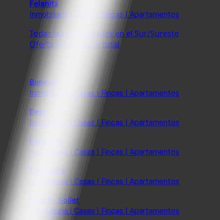
Felanitx
Inmobiliaria | Casas | Fincas | Apartamentos
Todas las propiedades en el Sur/Sureste
Oferta inmobiliaria total
Bunyola
Inmobiliaria | Casas | Fincas | Apartamentos
Deia
Inmobiliaria | Casas | Fincas | Apartamentos
Esporles
Inmobiliaria | Casas | Fincas | Apartamentos
Fornalutx
Inmobiliaria | Casas | Fincas | Apartamentos
Puerto Soller
Inmobiliaria | Casas | Fincas | Apartamentos