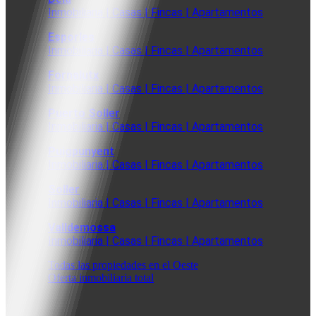
Inmobiliaria | Casas | Fincas | Apartamentos
Esporles
Inmobiliaria | Casas | Fincas | Apartamentos
Fornalutx
Inmobiliaria | Casas | Fincas | Apartamentos
Puerto Soller
Inmobiliaria | Casas | Fincas | Apartamentos
Puigpunyent
Inmobiliaria | Casas | Fincas | Apartamentos
Soller
Inmobiliaria | Casas | Fincas | Apartamentos
Valldemossa
Inmobiliaria | Casas | Fincas | Apartamentos
Todas las propiedades en el Oeste
Oferta inmobiliaria total