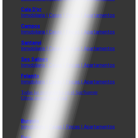
Cala D'or
Inmobiliaria | Casas | Fincas | Apartamentos
Campos
Inmobiliaria | Casas | Fincas | Apartamentos
Santanyi
Inmobiliaria | Casas | Fincas | Apartamentos
Ses Salines
Inmobiliaria | Casas | Fincas | Apartamentos
Felanitx
Inmobiliaria | Casas | Fincas | Apartamentos
Todas las propiedades en el Sur/Sureste
Oferta inmobiliaria total
Bunyola
Inmobiliaria | Casas | Fincas | Apartamentos
Deia