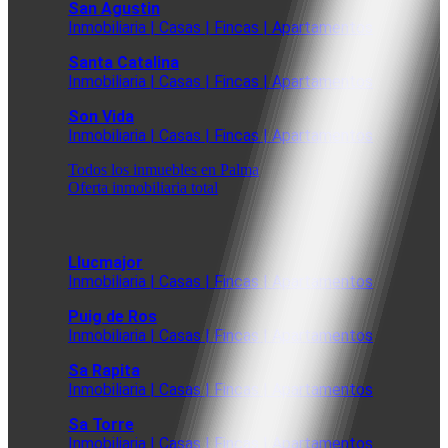
San Agustin
Inmobiliaria | Casas | Fincas | Apartamentos
Santa Catalina
Inmobiliaria | Casas | Fincas | Apartamentos
Son Vida
Inmobiliaria | Casas | Fincas | Apartamentos
Todos los inmuebles en Palma
Oferta inmobiliaria total
Llucmajor
Inmobiliaria | Casas | Fincas | Apartamentos
Puig de Ros
Inmobiliaria | Casas | Fincas | Apartamentos
Sa Rapita
Inmobiliaria | Casas | Fincas | Apartamentos
Sa Torre
Inmobiliaria | Casas | Fincas | Apartamentos