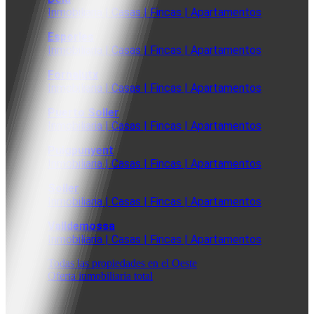
Inmobiliaria | Casas | Fincas | Apartamentos
Esporles
Inmobiliaria | Casas | Fincas | Apartamentos
Fornalutx
Inmobiliaria | Casas | Fincas | Apartamentos
Puerto Soller
Inmobiliaria | Casas | Fincas | Apartamentos
Puigpunyent
Inmobiliaria | Casas | Fincas | Apartamentos
Soller
Inmobiliaria | Casas | Fincas | Apartamentos
Valldemossa
Inmobiliaria | Casas | Fincas | Apartamentos
Todas las propiedades en el Oeste
Oferta inmobiliaria total