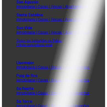
San Agustin
Inmobiliaria | Casas | Fincas | Apartamentos
Santa Catalina
Inmobiliaria | Casas | Fincas | Apartamentos
Son Vida
Inmobiliaria | Casas | Fincas | Apartamentos
Todos los inmuebles en Palma
Oferta inmobiliaria total
Llucmajor
Inmobiliaria | Casas | Fincas | Apartamentos
Puig de Ros
Inmobiliaria | Casas | Fincas | Apartamentos
Sa Rapita
Inmobiliaria | Casas | Fincas | Apartamentos
Sa Torre
Inmobiliaria | Casas | Fincas | Apartamentos