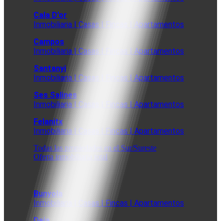
Cala D'or
Inmobiliaria | Casas | Fincas | Apartamentos
Campos
Inmobiliaria | Casas | Fincas | Apartamentos
Santanyi
Inmobiliaria | Casas | Fincas | Apartamentos
Ses Salines
Inmobiliaria | Casas | Fincas | Apartamentos
Felanitx
Inmobiliaria | Casas | Fincas | Apartamentos
Todas las propiedades en el Sur/Sureste
Oferta inmobiliaria total
Bunyola
Inmobiliaria | Casas | Fincas | Apartamentos
Deia