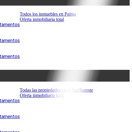
Todos los inmuebles en Palma
Oferta inmobiliaria total
artamentos
artamentos
artamentos
Todas las propiedades en el Sur/Sureste
Oferta inmobiliaria total
artamentos
artamentos