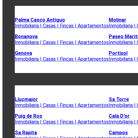
Palma Casco Antiguo
Molinar
Inmobiliaria | Casas | Fincas | Apartamentos
Inmobiliaria 
Bonanova
Paseo Mari
Inmobiliaria | Casas | Fincas | Apartamentos
Inmobiliaria 
Genova
Portixol
Inmobiliaria | Casas | Fincas | Apartamentos
Inmobiliaria 
Llucmajor
Sa Torre
Inmobiliaria | Casas | Fincas | Apartamentos
Inmobiliaria 
Puig de Ros
Cala D'or
Inmobiliaria | Casas | Fincas | Apartamentos
Inmobiliaria 
Sa Rapita
Campos