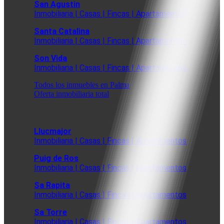
San Agustin
Inmobiliaria | Casas | Fincas | Apartamentos
Santa Catalina
Inmobiliaria | Casas | Fincas | Apartamentos
Son Vida
Inmobiliaria | Casas | Fincas | Apartamentos
Todos los inmuebles en Palma
Oferta inmobiliaria total
Llucmajor
Inmobiliaria | Casas | Fincas | Apartamentos
Puig de Ros
Inmobiliaria | Casas | Fincas | Apartamentos
Sa Rapita
Inmobiliaria | Casas | Fincas | Apartamentos
Sa Torre
Inmobiliaria | Casas | Fincas | Apartamentos