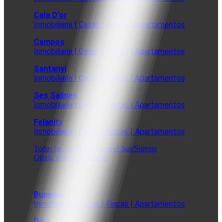
Cala D'or
Inmobiliaria | Casas | Fincas | Apartamentos
Campos
Inmobiliaria | Casas | Fincas | Apartamentos
Santanyi
Inmobiliaria | Casas | Fincas | Apartamentos
Ses Salines
Inmobiliaria | Casas | Fincas | Apartamentos
Felanitx
Inmobiliaria | Casas | Fincas | Apartamentos
Todas las propiedades en el Sur/Sureste
Oferta inmobiliaria total
Bunyola
Inmobiliaria | Casas | Fincas | Apartamentos
Deia