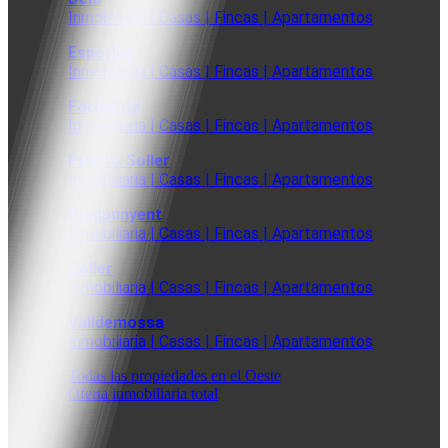
Inmobiliaria | Casas | Fincas | Apartamentos
Esporles
Inmobiliaria | Casas | Fincas | Apartamentos
Fornalutx
Inmobiliaria | Casas | Fincas | Apartamentos
Puerto Soller
Inmobiliaria | Casas | Fincas | Apartamentos
Puigpunyent
Inmobiliaria | Casas | Fincas | Apartamentos
Soller
Inmobiliaria | Casas | Fincas | Apartamentos
Valldemossa
Inmobiliaria | Casas | Fincas | Apartamentos
Todas las propiedades en el Oeste
Oferta inmobiliaria total