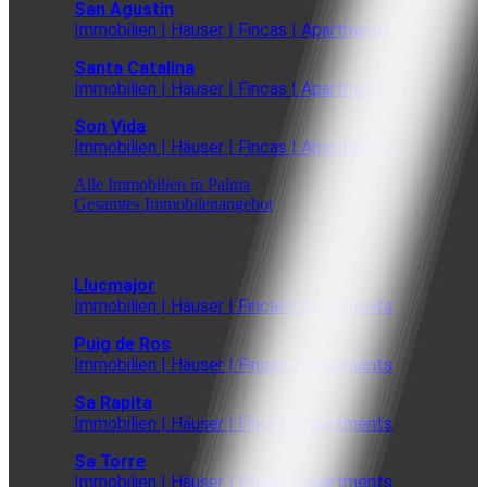
San Agustin
Immobilien | Häuser | Fincas | Apartments
Santa Catalina
Immobilien | Häuser | Fincas | Apartments
Son Vida
Immobilien | Häuser | Fincas | Apartments
Alle Immobilien in Palma
Gesamtes Immobilenangebot
Llucmajor
Immobilien | Häuser | Fincas | Apartments
Puig de Ros
Immobilien | Häuser | Fincas | Apartments
Sa Rapita
Immobilien | Häuser | Fincas | Apartments
Sa Torre
Immobilien | Häuser | Fincas | Apartments