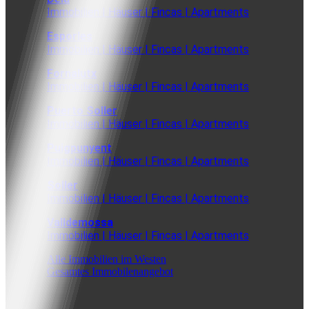
Immobilien | Häuser | Fincas | Apartments
Esporles
Immobilien | Häuser | Fincas | Apartments
Fornalutx
Immobilien | Häuser | Fincas | Apartments
Puerto Soller
Immobilien | Häuser | Fincas | Apartments
Puigpunyent
Immobilien | Häuser | Fincas | Apartments
Soller
Immobilien | Häuser | Fincas | Apartments
Valldemossa
Immobilien | Häuser | Fincas | Apartments
Alle Immobilien im Westen
Gesamtes Immobilenangebot