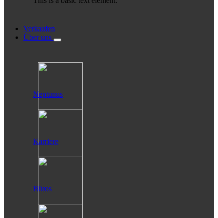
This is a basic text element.
Verkaufen
Über uns
Neptunus
Karriere
Büros