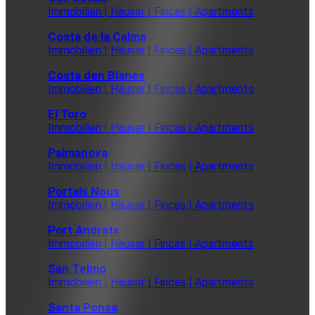
Immobilien | Häuser | Fincas | Apartments
Costa de la Calma
Immobilien | Häuser | Fincas | Apartments
Costa den Blanes
Immobilien | Häuser | Fincas | Apartments
El Toro
Immobilien | Häuser | Fincas | Apartments
Palmanova
Immobilien | Häuser | Fincas | Apartments
Portals Nous
Immobilien | Häuser | Fincas | Apartments
Port Andratx
Immobilien | Häuser | Fincas | Apartments
San Telmo
Immobilien | Häuser | Fincas | Apartments
Santa Ponsa