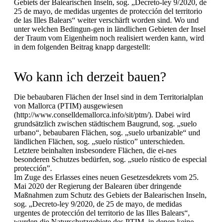
Gebiets der Balearischen Inseln, sog. „Decreto-ley 9/2020, de
25 de mayo, de medidas urgentes de protección del territorio
de las Illes Balears“ weiter verschärft worden sind. Wo und
unter welchen Bedingun-gen in ländlichen Gebieten der Insel
der Traum vom Eigenheim noch realisiert werden kann, wird
in dem folgenden Beitrag knapp dargestellt:
Wo kann ich derzeit bauen?
Die bebaubaren Flächen der Insel sind in dem Territorialplan
von Mallorca (PTIM) ausgewiesen
(http://www.conselldemallorca.info/sit/ptm/). Dabei wird
grundsätzlich zwischen städtischem Baugrund, sog. „suelo
urbano“, bebaubaren Flächen, sog. „suelo urbanizable“ und
ländlichen Flächen, sog. „suelo rústico” unterschieden.
Letztere beinhalten insbesondere Flächen, die ei-nes
besonderen Schutzes bedürfen, sog. „suelo rústico de especial
protección”.
Im Zuge des Erlasses eines neuen Gesetzesdekrets vom 25.
Mai 2020 der Regierung der Balearen über dringende
Maßnahmen zum Schutz des Gebiets der Balearischen Inseln,
sog. „Decreto-ley 9/2020, de 25 de mayo, de medidas
urgentes de protección del territorio de las Illes Balears“,
wurden die Naturschutzgebiete des PTIM, in denen keine