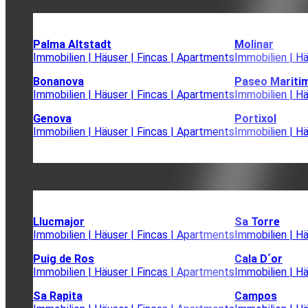
Palma Altstadt
Molinar
Immobilien | Häuser | Fincas | Apartments
Immobilien | H
Bonanova
Paseo Mariti
Immobilien | Häuser | Fincas | Apartments
Immobilien | H
Genova
Portixol
Immobilien | Häuser | Fincas | Apartments
Immobilien | H
Llucmajor
Sa Torre
Immobilien | Häuser | Fincas | Apartments
Immobilien | H
Puig de Ros
Cala D´or
Immobilien | Häuser | Fincas | Apartments
Immobilien | H
Sa Rapita
Campos