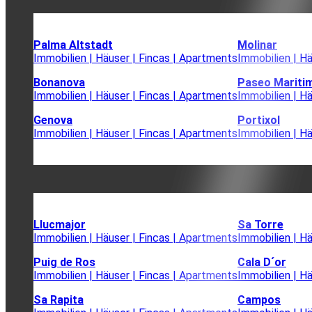
Palma Altstadt
Molinar
Immobilien | Häuser | Fincas | Apartments
Immobilien | H
Bonanova
Paseo Mariti
Immobilien | Häuser | Fincas | Apartments
Immobilien | H
Genova
Portixol
Immobilien | Häuser | Fincas | Apartments
Immobilien | H
Llucmajor
Sa Torre
Immobilien | Häuser | Fincas | Apartments
Immobilien | H
Puig de Ros
Cala D´or
Immobilien | Häuser | Fincas | Apartments
Immobilien | H
Sa Rapita
Campos