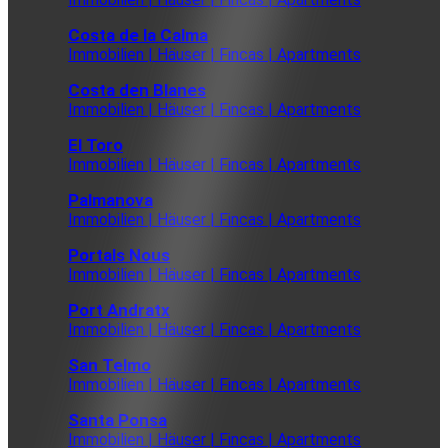
Costa de la Calma
Immobilien | Häuser | Fincas | Apartments
Costa den Blanes
Immobilien | Häuser | Fincas | Apartments
El Toro
Immobilien | Häuser | Fincas | Apartments
Palmanova
Immobilien | Häuser | Fincas | Apartments
Portals Nous
Immobilien | Häuser | Fincas | Apartments
Port Andratx
Immobilien | Häuser | Fincas | Apartments
San Telmo
Immobilien | Häuser | Fincas | Apartments
Santa Ponsa
Immobilien | Häuser | Fincas | Apartments