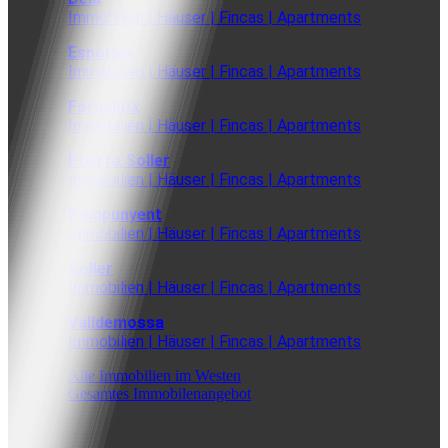
Immobilien | Häuser | Fincas | Apartments
Esporles
Immobilien | Häuser | Fincas | Apartments
Fornalutx
Immobilien | Häuser | Fincas | Apartments
Puerto Soller
Immobilien | Häuser | Fincas | Apartments
Puigpunyent
Immobilien | Häuser | Fincas | Apartments
Soller
Immobilien | Häuser | Fincas | Apartments
Valldemossa
Immobilien | Häuser | Fincas | Apartments
Alle Immobilien im Westen
Gesamtes Immobilenangebot