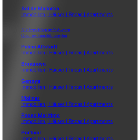
Sol de Mallorca
Immobilien | Häuser | Fincas | Apartments
Alle Immobilien im Südwesten
Gesamtes Immobilenangebot
Palma Altstadt
Immobilien | Häuser | Fincas | Apartments
Bonanova
Immobilien | Häuser | Fincas | Apartments
Genova
Immobilien | Häuser | Fincas | Apartments
Molinar
Immobilien | Häuser | Fincas | Apartments
Paseo Maritimo
Immobilien | Häuser | Fincas | Apartments
Portixol
Immobilien | Häuser | Fincas | Apartments