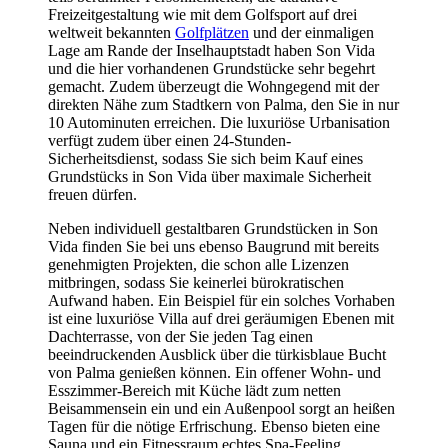
Freizeitgestaltung wie mit dem Golfsport auf drei
weltweit bekannten
Golfplätzen
und der einmaligen
Lage am Rande der Inselhauptstadt haben Son Vida
und die hier vorhandenen Grundstücke sehr begehrt
gemacht. Zudem überzeugt die Wohngegend mit der
direkten Nähe zum Stadtkern von Palma, den Sie in nur
10 Autominuten erreichen. Die luxuriöse Urbanisation
verfügt zudem über einen 24-Stunden-
Sicherheitsdienst, sodass Sie sich beim Kauf eines
Grundstücks in Son Vida über maximale Sicherheit
freuen dürfen.
Neben individuell gestaltbaren Grundstücken in Son
Vida finden Sie bei uns ebenso Baugrund mit bereits
genehmigten Projekten, die schon alle Lizenzen
mitbringen, sodass Sie keinerlei bürokratischen
Aufwand haben. Ein Beispiel für ein solches Vorhaben
ist eine luxuriöse Villa auf drei geräumigen Ebenen mit
Dachterrasse, von der Sie jeden Tag einen
beeindruckenden Ausblick über die türkisblaue Bucht
von Palma genießen können. Ein offener Wohn- und
Esszimmer-Bereich mit Küche lädt zum netten
Beisammensein ein und ein Außenpool sorgt an heißen
Tagen für die nötige Erfrischung. Ebenso bieten eine
Sauna und ein Fitnessraum echtes Spa-Feeling.