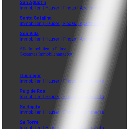
San Agustin
Immobilien | Häuser | Fincas | Apartments
Santa Catalina
Immobilien | Häuser | Fincas | Apartments
Son Vida
Immobilien | Häuser | Fincas | Apartments
Alle Immobilien in Palma
Gesamtes Immobilenangebot
Llucmajor
Immobilien | Häuser | Fincas | Apartments
Puig de Ros
Immobilien | Häuser | Fincas | Apartments
Sa Rapita
Immobilien | Häuser | Fincas | Apartments
Sa Torre
Immobilien | Häuser | Fincas | Apartments