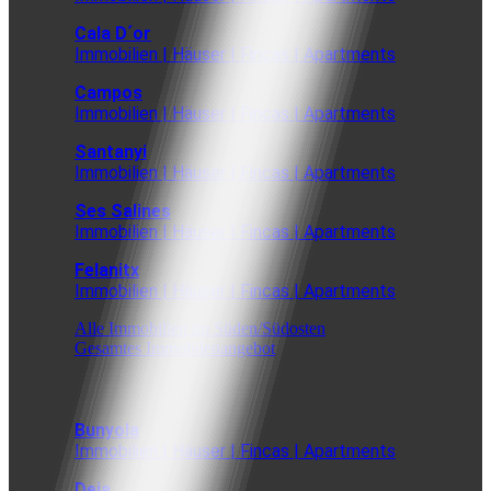
Cala D´or
Immobilien | Häuser | Fincas | Apartments
Campos
Immobilien | Häuser | Fincas | Apartments
Santanyi
Immobilien | Häuser | Fincas | Apartments
Ses Salines
Immobilien | Häuser | Fincas | Apartments
Felanitx
Immobilien | Häuser | Fincas | Apartments
Alle Immobilien im Süden/Südosten
Gesamtes Immobilenangebot
Bunyola
Immobilien | Häuser | Fincas | Apartments
Deia