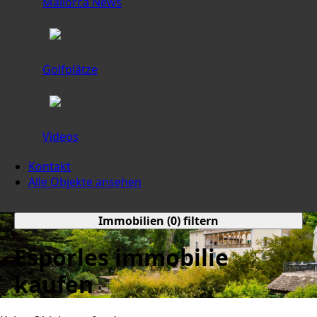
Mallorca News
Golfplätze
Videos
Kontakt
Alle Objekte ansehen
Immobilien (
0
) filtern
Esporles immobilie
kaufen