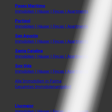
Paseo Maritimo
Immobilien | Häuser | Fincas | Apartments
Portixol
Immobilien | Häuser | Fincas | Apartments
San Agustin
Immobilien | Häuser | Fincas | Apartments
Santa Catalina
Immobilien | Häuser | Fincas | Apartments
Son Vida
Immobilien | Häuser | Fincas | Apartments
Alle Immobilien in Palma
Gesamtes Immobilenangebot
Llucmajor
Immobilien | Häuser | Fincas | Apartments