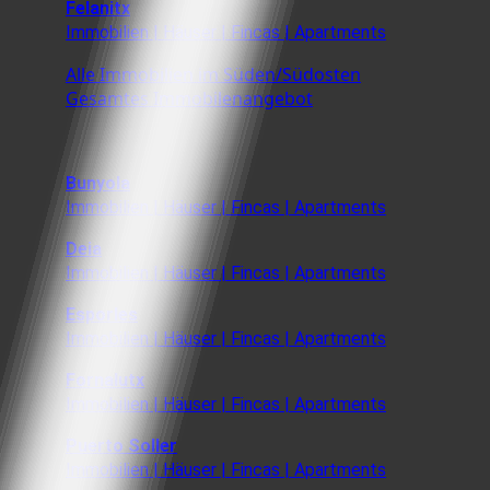
Felanitx
Immobilien | Häuser | Fincas | Apartments
Alle Immobilien im Süden/Südosten
Gesamtes Immobilenangebot
Bunyola
Immobilien | Häuser | Fincas | Apartments
Deia
Immobilien | Häuser | Fincas | Apartments
Esporles
Immobilien | Häuser | Fincas | Apartments
Fornalutx
Immobilien | Häuser | Fincas | Apartments
Puerto Soller
Immobilien | Häuser | Fincas | Apartments