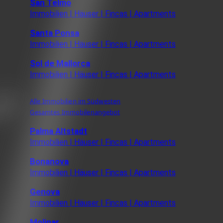
San Telmo
Immobilien | Häuser | Fincas | Apartments
Santa Ponsa
Immobilien | Häuser | Fincas | Apartments
Sol de Mallorca
Immobilien | Häuser | Fincas | Apartments
Alle Immobilien im Südwesten
Gesamtes Immobilenangebot
Palma Altstadt
Immobilien | Häuser | Fincas | Apartments
Bonanova
Immobilien | Häuser | Fincas | Apartments
Genova
Immobilien | Häuser | Fincas | Apartments
Molinar