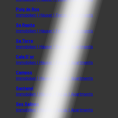
Puig de Ros
Immobilien | Häuser | Fincas | Apartments
Sa Rapita
Immobilien | Häuser | Fincas | Apartments
Sa Torre
Immobilien | Häuser | Fincas | Apartments
Cala D´or
Immobilien | Häuser | Fincas | Apartments
Campos
Immobilien | Häuser | Fincas | Apartments
Santanyi
Immobilien | Häuser | Fincas | Apartments
Ses Salines
Immobilien | Häuser | Fincas | Apartments