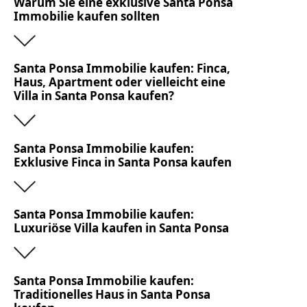
Warum Sie eine exklusive Santa Ponsa
Sandstrände verfügt, sodass Sie im Prinzip jeden Tag
Immobilie kaufen sollten
einen Abstecher zum Strand machen können.
Die Kulisse von Santa Ponsa wird zudem von einer
atemberaubend schönen Landschaft eingerahmt und
Santa Ponsa Immobilie kaufen: Finca,
zudem finden Sie hier einige der luxuriösesten
Haus, Apartment oder vielleicht eine
Villa in Santa Ponsa kaufen?
Immobilien, welche die Insel zu bieten hat.
Sie lieben nicht nur das Leben im Süden, sondern
mögen Orte, die viele Facetten haben? Die nicht
Santa Ponsa Immobilie kaufen:
gleich all Ihre Schätze offenbaren, sondern wo es Zeit
Exklusive Finca in Santa Ponsa kaufen
braucht, um alles zu entdecken? Wenn Sie sich in
dieser Beschreibung wiederfinden, dann sollten Sie
eine Santa Ponsa Immobilie kaufen.
Santa Ponsa Immobilie kaufen:
Luxuriöse Villa kaufen in Santa Ponsa
Santa Ponsa Immobilie kaufen:
Traditionelles Haus in Santa Ponsa