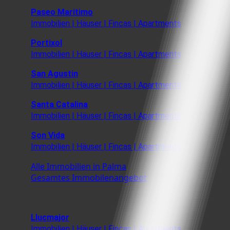
Paseo Maritimo
Immobilien | Häuser | Fincas | Apartments
Portixol
Immobilien | Häuser | Fincas | Apartments
San Agustin
Immobilien | Häuser | Fincas | Apartments
Santa Catalina
Immobilien | Häuser | Fincas | Apartments
Son Vida
Immobilien | Häuser | Fincas | Apartments
Alle Immobilien in Palma
Gesamtes Immobilenangebot
Llucmajor
Immobilien | Häuser | Fincas | Apartments