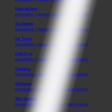
Puig de Ros
Immobilien | Häuser | Fincas | Apartments
Sa Rapita
Immobilien | Häuser | Fincas | Apartments
Sa Torre
Immobilien | Häuser | Fincas | Apartments
Cala D´or
Immobilien | Häuser | Fincas | Apartments
Campos
Immobilien | Häuser | Fincas | Apartments
Santanyi
Immobilien | Häuser | Fincas | Apartments
Ses Salines
Immobilien | Häuser | Fincas | Apartments