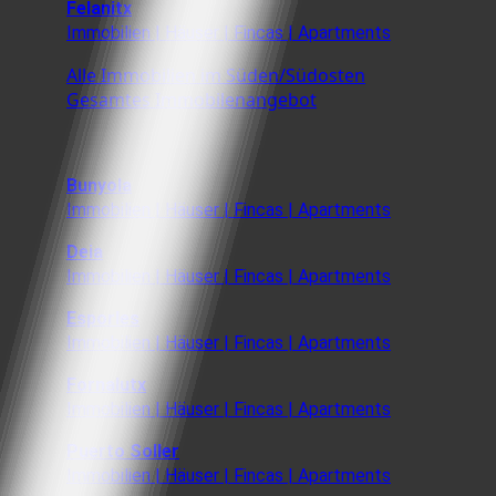
Felanitx
Immobilien | Häuser | Fincas | Apartments
Alle Immobilien im Süden/Südosten
Gesamtes Immobilenangebot
Bunyola
Immobilien | Häuser | Fincas | Apartments
Deia
Immobilien | Häuser | Fincas | Apartments
Esporles
Immobilien | Häuser | Fincas | Apartments
Fornalutx
Immobilien | Häuser | Fincas | Apartments
Puerto Soller
Immobilien | Häuser | Fincas | Apartments