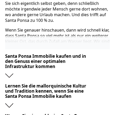
Sie sich eigentlich selbst geben, denn schließlich
möchte irgendwie jeder Mensch gerne dort wohnen,
wo andere gerne Urlaub machen. Und dies trifft auf
Santa Ponsa zu 100 % zu.
Wenn Sie genauer hinschauen, dann wird schnell klar,
dass Santa Ponsa so viel mehr ist als nur ein weiterer
kleiner Ort, das durch Zufall am Wasser liegt. Wir sind
sogar versucht zu sagen, dass es sich bei Santa
Ponsa um eine echte Wundertüte handelt und zwar
Santa Ponsa Immobilie kaufen und in
im positiven Sinn. Denn wenn Sie sich auf den Zauber
den Genuss einer optimalen
dieses Ortes einlassen, dann werden Sie über die
Infrastruktur kommen
Maße überrascht werden. Starten Sie jetzt und das
Santa Ponsa Immobilie kaufen verändert Ihr Leben.
Wenn Sie eine Santa Ponsa Immobilie kaufen, dann
Lernen Sie die mallorquinische Kultur
haben Sie in nächster Nähe alles, was das Leben
und Tradition kennen, wenn Sie eine
Santa Ponsa Immobilie kaufen
lebenswert macht. Das heißt Sie dürfen sich jeden
Tag aufs Neue über wunderschöne Naturschätze
freuen und immer wieder neues entdecken. Hinzu
kommt, dass Santa Ponsa über zwei wunderschöne