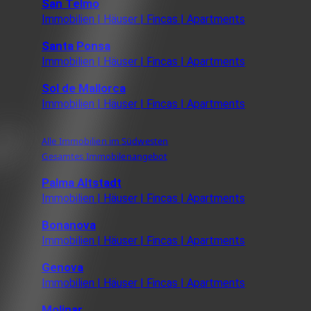
San Telmo
Immobilien | Häuser | Fincas | Apartments
Santa Ponsa
Immobilien | Häuser | Fincas | Apartments
Sol de Mallorca
Immobilien | Häuser | Fincas | Apartments
Alle Immobilien im Südwesten
Gesamtes Immobilenangebot
Palma Altstadt
Immobilien | Häuser | Fincas | Apartments
Bonanova
Immobilien | Häuser | Fincas | Apartments
Genova
Immobilien | Häuser | Fincas | Apartments
Molinar