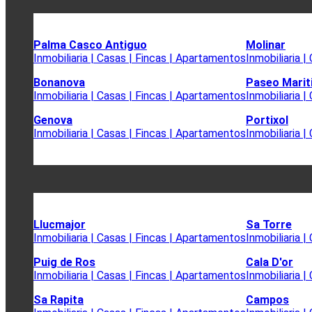
Palma Casco Antiguo
Molinar
Inmobiliaria | Casas | Fincas | Apartamentos
Inmobiliaria 
Bonanova
Paseo Mari
Inmobiliaria | Casas | Fincas | Apartamentos
Inmobiliaria 
Genova
Portixol
Inmobiliaria | Casas | Fincas | Apartamentos
Inmobiliaria 
Llucmajor
Sa Torre
Inmobiliaria | Casas | Fincas | Apartamentos
Inmobiliaria 
Puig de Ros
Cala D'or
Inmobiliaria | Casas | Fincas | Apartamentos
Inmobiliaria 
Sa Rapita
Campos