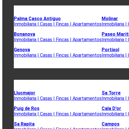
Palma Casco Antiguo
Molinar
Inmobiliaria | Casas | Fincas | Apartamentos
Inmobiliaria 
Bonanova
Paseo Mari
Inmobiliaria | Casas | Fincas | Apartamentos
Inmobiliaria 
Genova
Portixol
Inmobiliaria | Casas | Fincas | Apartamentos
Inmobiliaria 
Llucmajor
Sa Torre
Inmobiliaria | Casas | Fincas | Apartamentos
Inmobiliaria 
Puig de Ros
Cala D'or
Inmobiliaria | Casas | Fincas | Apartamentos
Inmobiliaria 
Sa Rapita
Campos