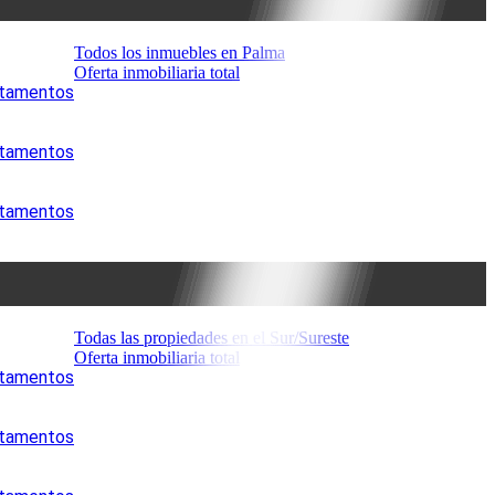
Todos los inmuebles en Palma
Oferta inmobiliaria total
artamentos
artamentos
artamentos
Todas las propiedades en el Sur/Sureste
Oferta inmobiliaria total
artamentos
artamentos