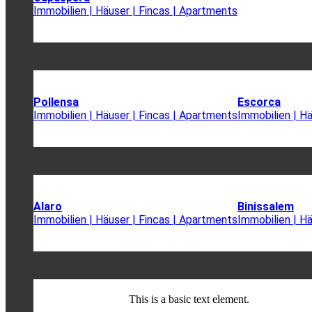
Immobilien | Häuser | Fincas | Apartments
Pollensa
Escorca
Immobilien | Häuser | Fincas | Apartments
Immobilien | H
Alaro
Binissalem
Immobilien | Häuser | Fincas | Apartments
Immobilien | H
This is a basic text element.