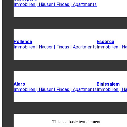
Immobilien | Häuser | Fincas | Apartments
Pollensa
Escorca
Immobilien | Häuser | Fincas | Apartments
Immobilien | H
Alaro
Binissalem
Immobilien | Häuser | Fincas | Apartments
Immobilien | H
This is a basic text element.